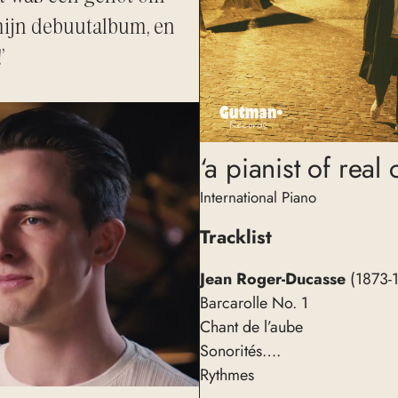
mijn debuutalbum, en
’
‘a pianist of real
International Piano
Tracklist
Jean Roger-Ducasse
(1873-
Barcarolle No. 1
Chant de l’aube
Sonorités….
Rythmes