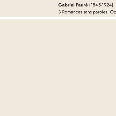
Gabriel Fauré
(1845-1924)
3 Romances sans paroles, Op
Lili Boulanger
(1893-1918)
ance, which – along with the
Thème et variations
e release from a pianist of
Jean Roger-Ducasse
(1873-
Prélude d’un ballet
lligentie en een klank die
6 Préludes
oering van onmiskenbare
César Franck
(1822-1890)
Prélude, aria et final, M23
 de bruisende Franse
ademische en het decadente,
Luister op Spotify →
Be
meerde en het morsige: het is
lide techniek, groot
ikaal instinct als het gaat