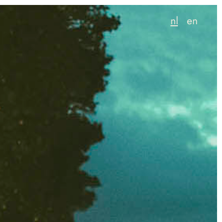
nl
en