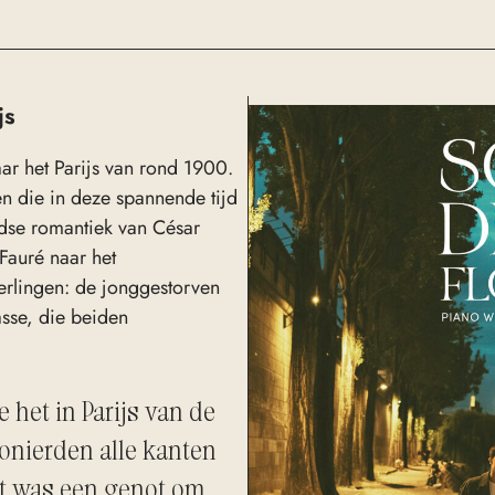
js
aar het Parijs van rond 1900.
n die in deze spannende tijd
idse romantiek van César
Fauré naar het
eerlingen: de jonggestorven
asse, die beiden
e het in Parijs van de
onierden alle kanten
et was een genot om