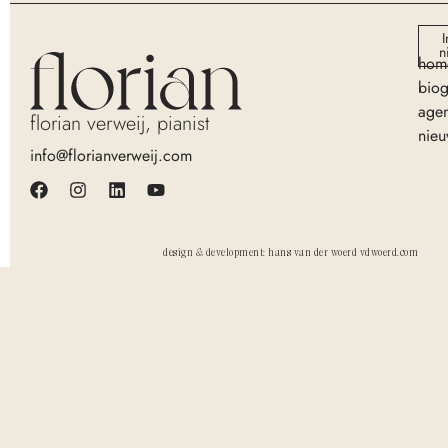
I
n
hom
biog
age
florian verweij, pianist
nieu
info@florianverweij.com
design & development: hans van der woerd vdwoerd.com