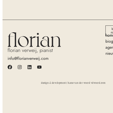
I
n
hom
biog
age
florian verweij, pianist
nieu
info@florianverweij.com
design & development: hans van der woerd vdwoerd.com