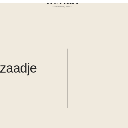
— florian verweij, pianist —
dzaadje