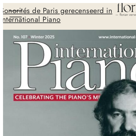
Sonorités de Paris gerecenseerd in
— florian verw
International Piano