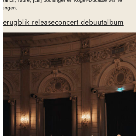
Franck, Fauré, [Lili] Boulanger en Roger-Ducasse wist te
vangen.
Terugblik releaseconcert debuutalbum