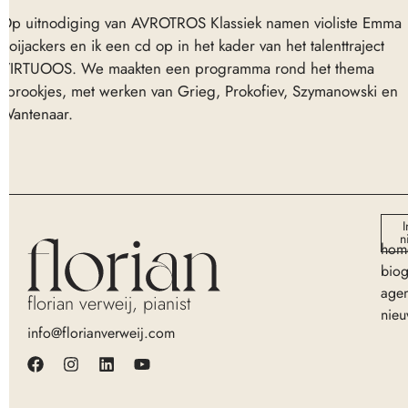
Op uitnodiging van AVROTROS Klassiek namen violiste Emma
Roijackers en ik een cd op in het kader van het talenttraject
VIRTUOOS. We maakten een programma rond het thema
sprookjes, met werken van Grieg, Prokofiev, Szymanowski en
Wantenaar.
I
n
hom
biog
age
florian verweij, pianist
nieu
info@florianverweij.com